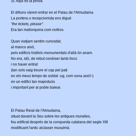
Sí. Aqui és la prova.
El dilluns vàrem entrar en el Palau de l'Almudaina.
La portera o recepcionista ens diguè
"the tickets, please"
.
Era tan mallorquina com noltros.
Quan viatjam sentim curiositat,
al manco això,
pels edificis històric-monumentals d'allà ón anam.
No era, idò, de rebut conèixer tants llocs
i no haver entrat
(tan sols vaig treure el cap pel pati
en els meus temps de soldat -ug, com sona això!-)
en un edifici tan majestuós
i important per al poble balear.
El Palau Reial de l'Almudaina,
situat davant la Seu sobre les antigues muralles,
fou edificat després de la conquesta catalana del segle XIII
modificant l'antic alcàsser musulmà.