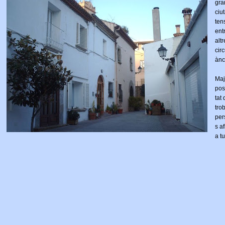
gra
ciut
ten
ent
alt
cir
ànc
Maj
pos
tat
tro
per
s a
a tu