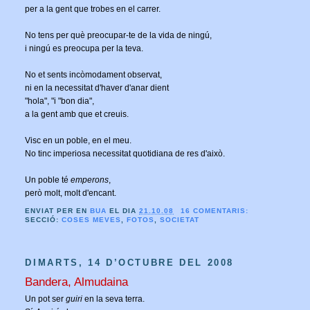
per a la gent que trobes en el carrer.
No tens per què preocupar-te de la vida de ningú,
i ningú es preocupa per la teva.
No et sents incòmodament observat,
ni en la necessitat d'haver d'anar dient
"hola", "i "bon dia",
a la gent amb que et creuis.
Visc en un poble, en el meu.
No tinc imperiosa necessitat quotidiana de res d'això.
Un poble té
emperons
,
però molt, molt d'encant.
ENVIAT PER EN
BUA
EL DIA
21.10.08
16 COMENTARIS:
SECCIÓ:
COSES MEVES
,
FOTOS
,
SOCIETAT
DIMARTS, 14 D’OCTUBRE DEL 2008
Bandera, Almudaina
Un pot ser
guiri
en la seva terra.