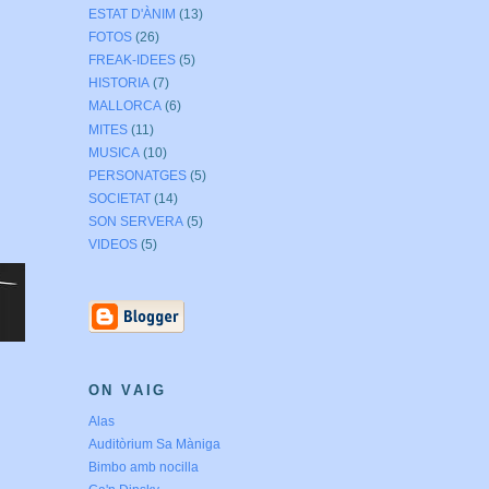
ESTAT D'ÀNIM
(13)
FOTOS
(26)
FREAK-IDEES
(5)
HISTORIA
(7)
MALLORCA
(6)
MITES
(11)
MUSICA
(10)
PERSONATGES
(5)
SOCIETAT
(14)
SON SERVERA
(5)
VIDEOS
(5)
ON VAIG
Alas
Auditòrium Sa Màniga
Bimbo amb nocilla