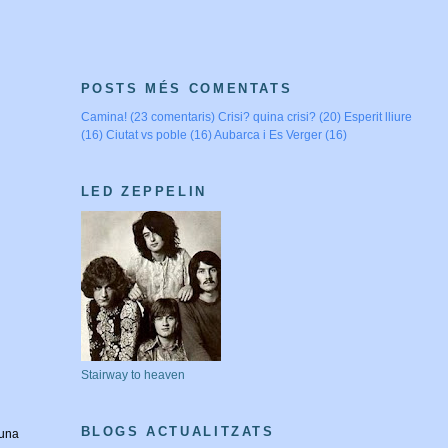
POSTS MÉS COMENTATS
Camina! (23 comentaris)
Crisi? quina crisi? (20)
Esperit lliure
(16)
Ciutat vs poble (16)
Aubarca i Es Verger (16)
LED ZEPPELIN
Stairway to heaven
BLOGS ACTUALITZATS
una