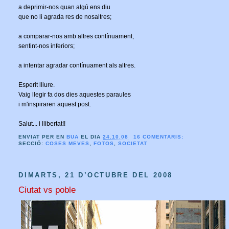
a deprimir-nos quan algú ens diu
que no li agrada res de nosaltres;
a comparar-nos amb altres contínuament,
sentint-nos inferiors;
a intentar agradar contínuament als altres.
Esperit lliure.
Vaig llegir fa dos dies aquestes paraules
i m'inspiraren aquest post.
Salut... i llibertat!!
ENVIAT PER EN
BUA
EL DIA
24.10.08
16 COMENTARIS:
SECCIÓ:
COSES MEVES
,
FOTOS
,
SOCIETAT
DIMARTS, 21 D’OCTUBRE DEL 2008
Ciutat vs poble