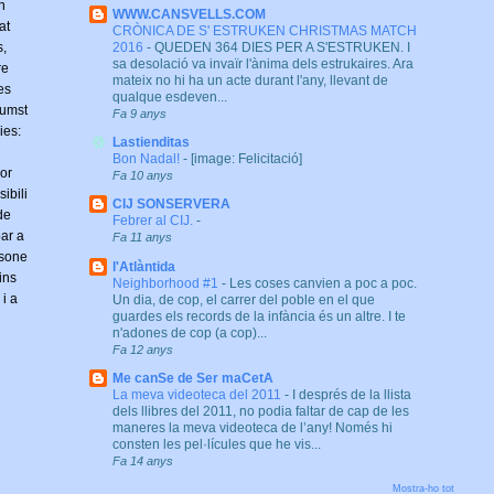
n
WWW.CANSVELLS.COM
at
CRÒNICA DE S' ESTRUKEN CHRISTMAS MATCH
s,
2016
-
QUEDEN 364 DIES PER A S'ESTRUKEN. I
sa desolació va invaïr l'ànima dels estrukaires. Ara
re
mateix no hi ha un acte durant l'any, llevant de
res
qualque esdeven...
cumst
Fa 9 anys
ies:
Lastienditas
Bon Nadal!
-
[image: Felicitació]
or
Fa 10 anys
sibili
CIJ SONSERVERA
 de
Febrer al CIJ.
-
bar a
Fa 11 anys
sone
l'Atlàntida
fins
Neighborhood #1
-
Les coses canvien a poc a poc.
 i a
Un dia, de cop, el carrer del poble en el que
guardes els records de la infància és un altre. I te
n'adones de cop (a cop)...
Fa 12 anys
Me canSe de Ser maCetA
La meva videoteca del 2011
-
I després de la llista
dels llibres del 2011, no podia faltar de cap de les
maneres la meva videoteca de l’any! Només hi
consten les pel·lícules que he vis...
Fa 14 anys
Mostra-ho tot