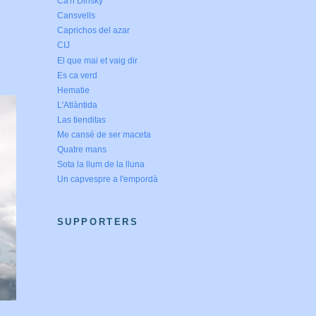
Ca'n Dinsky
Cansvells
Caprichos del azar
CIJ
El que mai et vaig dir
Es ca verd
Hematie
L'Atlàntida
Las tienditas
Me cansé de ser maceta
Quatre mans
Sota la llum de la lluna
Un capvespre a l'empordà
SUPPORTERS