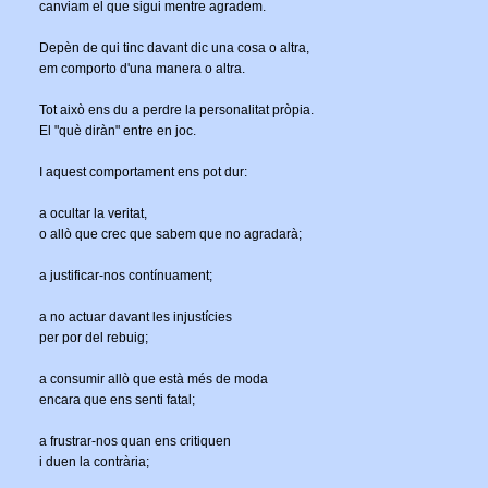
canviam el que sigui mentre agradem.
Depèn de qui tinc davant dic una cosa o altra,
em comporto d'una manera o altra.
Tot això ens du a perdre la personalitat pròpia.
El "què diràn" entre en joc.
I aquest comportament ens pot dur:
a ocultar la veritat,
o allò que crec que sabem que no agradarà;
a justificar-nos contínuament;
a no actuar davant les injustícies
per por del rebuig;
a consumir allò que està més de moda
encara que ens senti fatal;
a frustrar-nos quan ens critiquen
i duen la contrària;