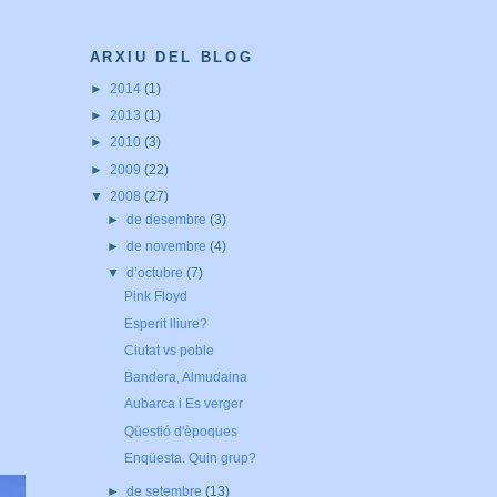
ARXIU DEL BLOG
►
2014
(1)
►
2013
(1)
►
2010
(3)
►
2009
(22)
▼
2008
(27)
►
de desembre
(3)
►
de novembre
(4)
▼
d’octubre
(7)
Pink Floyd
Esperit lliure?
Ciutat vs poble
Bandera, Almudaina
Aubarca i Es verger
Qüestió d'èpoques
Enqüesta. Quin grup?
►
de setembre
(13)