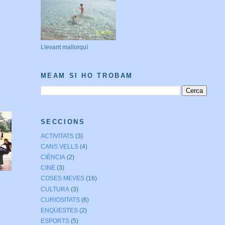
Llevant mallorquí
MEAM SI HO TROBAM
SECCIONS
ACTIVITATS
(3)
CANS VELLS
(4)
CIÈNCIA
(2)
CINE
(3)
COSES MEVES
(16)
CULTURA
(3)
CURIOSITATS
(6)
ENQÜESTES
(2)
ESPORTS
(5)