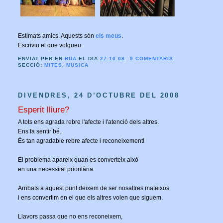
Estimats amics. Aquests són
els meus
.
Escriviu el que volgueu.
ENVIAT PER EN
BUA
EL DIA
27.10.08
9 COMENTARIS:
SECCIÓ:
MITES
,
MUSICA
DIVENDRES, 24 D’OCTUBRE DEL 2008
Esperit lliure?
A tots ens agrada rebre l'afecte i l'atenció dels altres.
Ens fa sentir bé.
És tan agradable rebre afecte i reconeixement!
El problema apareix quan es converteix això
en una necessitat prioritària.
Arribats a aquest punt deixem de ser nosaltres mateixos
i ens convertim en el que els altres volen que siguem.
Llavors passa que no ens reconeixem,