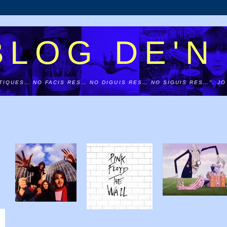
BLOG DE'N
ÍTIQUES… NO FACIS RES… NO DIGUIS RES… NO SIGUIS RES…". JO 